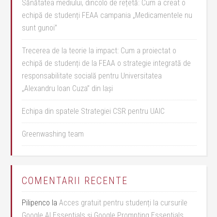
Sănătatea mediului, dincolo de rețetă: Cum a creat o
echipă de studenți FEAA campania „Medicamentele nu
sunt gunoi”
Trecerea de la teorie la impact: Cum a proiectat o
echipă de studenți de la FEAA o strategie integrată de
responsabilitate socială pentru Universitatea
„Alexandru Ioan Cuza” din Iași
Echipa din spatele Strategiei CSR pentru UAIC
Greenwashing team
COMENTARII RECENTE
Pilipenco
la
Acces gratuit pentru studenți la cursurile
Google AI Essentials și Google Prompting Essentials,