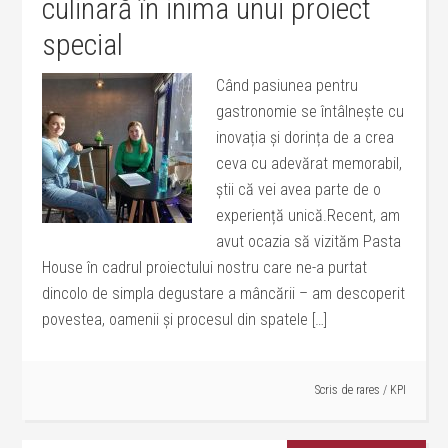
culinară în inima unui proiect
special
Când pasiunea pentru
gastronomie se întâlnește cu
inovația și dorința de a crea
ceva cu adevărat memorabil,
știi că vei avea parte de o
experiență unică.Recent, am
avut ocazia să vizităm Pasta
House în cadrul proiectului nostru care ne-a purtat
dincolo de simpla degustare a mâncării – am descoperit
povestea, oamenii și procesul din spatele […]
Scris de
rares
/
KPI