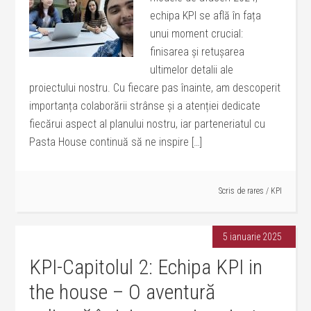
echipa KPI se află în fața
unui moment crucial:
finisarea și retușarea
ultimelor detalii ale
proiectului nostru. Cu fiecare pas înainte, am descoperit
importanța colaborării strânse și a atenției dedicate
fiecărui aspect al planului nostru, iar parteneriatul cu
Pasta House continuă să ne inspire […]
Scris de
rares
/
KPI
5 ianuarie 2025
KPI-Capitolul 2: Echipa KPI in
the house – O aventură