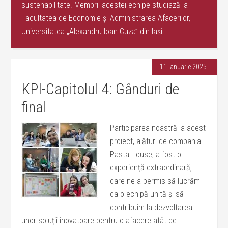
sustenabilitate. Membrii acestei echipe studiază la
Facultatea de Economie și Administrarea Afacerilor,
Universitatea „Alexandru Ioan Cuza” din Iași.
11 ianuarie 2025
KPI-Capitolul 4: Gânduri de
final
Participarea noastră la acest
proiect, alături de compania
Pasta House, a fost o
experiență extraordinară,
care ne-a permis să lucrăm
ca o echipă unită și să
contribuim la dezvoltarea
unor soluții inovatoare pentru o afacere atât de