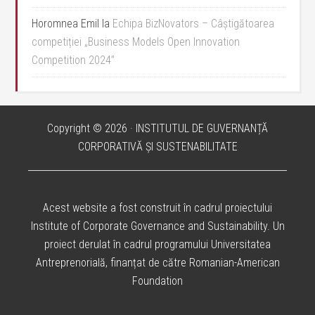
Horomnea Emil
la
Echipa BizNovators – Câștigătoarea
competiției „Business Models Open Innovation
Competition 2024”
Copyright © 2026 · INSTITUTUL DE GUVERNANȚĂ
CORPORATIVĂ ȘI SUSTENABILITATE
Acest website a fost construit în cadrul proiectului
Institute of Corporate Governance and Sustainability. Un
proiect derulat în cadrul programului Universitatea
Antreprenorială, finanțat de către Romanian-American
Foundation