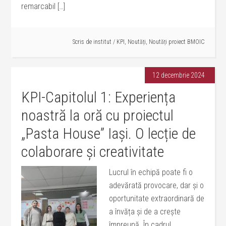
remarcabil […]
Scris de
institut
/
KPI
,
Noutăți
,
Noutăți proiect BMOIC
12 decembrie 2024
KPI-Capitolul 1: Experiența
noastră la oră cu proiectul
„Pasta House” Iași. O lecție de
colaborare și creativitate
Lucrul în echipă poate fi o
adevărată provocare, dar și o
oportunitate extraordinară de
a învăța și de a crește
împreună. În cadrul