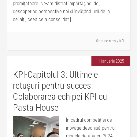
promițătoare. Ne-am distrat împărtășind idei,
descoperind perspective noi și învățând unii de la
ceilalți, ceea ce a consolidat […]
Scris de
rares
/
KPI
11 ianuarie 2025
KPI-Capitolul 3: Ultimele
retușuri pentru succes:
Colaborarea echipei KPI cu
Pasta House
În cadrul competiției de
inovație deschisă pentru
modele de afaceri 2024,