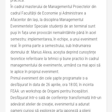
practică.
În cadrul masterului de Managementul Proiectelor din
cadrul Facultății de Economie și Administrare a
Afacerilor din Iași, la disciplina Managementul
Evenimentelor Speciale studenții de an terminal sunt
puși în fața unei provocări nemaiîntâlnite până în acel
semestru: implementarea, în echipe, a unui eveniment
real. În prima parte a semestrului, sub îndrumarea
domnului dr. Marius Alexa, aceștia deprind cunoștințe
teoretice referitoare la tehnici și bune practici în cadrul
managementului de evenimente, urmând ca mai apoi să
le aplice în propriul eveniment.
Primul eveniment din cele șapte programate s-a
desfășurat în data de 26 aprilie, ora 18:00, în incinta
FEAA: un workshop de Origami pentru începători.
Desfășurat într-o sală de conferințe transformată într-un
adevărat atelier de creație, evenimentul a adunat
oameni curioși să exploreze arta japoneză a plierii