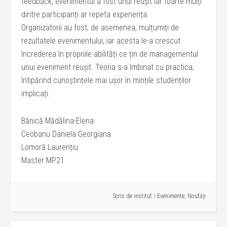
feedback, evenimentul a fost unul reușit iar foarte mulți
dintre participanți ar repeta experiența.
Organizatorii au fost, de asemenea, mulțumiți de
rezultatele evenimentului, iar acesta le-a crescut
încrederea în propriile abilități ce țin de managementul
unui eveniment reușit. Teoria s-a îmbinat cu practica,
întipărind cunoștințele mai ușor în mințile studenților
implicați.
Bănică Mădălina-Elena
Ceobanu Daniela Georgiana
Lomoră Laurențiu
Master MP21
Scris de
institut
/
Evenimente
,
Noutăți