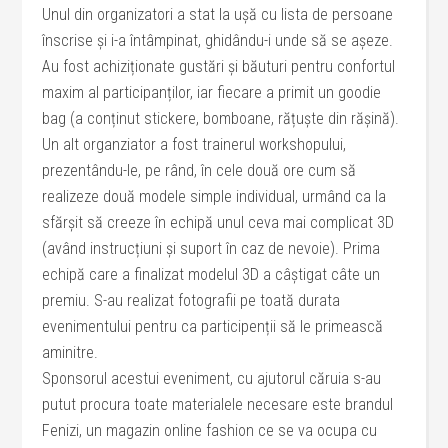
Unul din organizatori a stat la ușă cu lista de persoane
înscrise și i-a întâmpinat, ghidându-i unde să se așeze.
Au fost achiziționate gustări și băuturi pentru confortul
maxim al participanților, iar fiecare a primit un goodie
bag (a conținut stickere, bomboane, rățuște din rășină).
Un alt organziator a fost trainerul workshopului,
prezentându-le, pe rând, în cele două ore cum să
realizeze două modele simple individual, urmând ca la
sfărșit să creeze în echipă unul ceva mai complicat 3D
(având instrucțiuni și suport în caz de nevoie). Prima
echipă care a finalizat modelul 3D a câștigat câte un
premiu. S-au realizat fotografii pe toată durata
evenimentului pentru ca participenții să le primească
aminitre.
Sponsorul acestui eveniment, cu ajutorul căruia s-au
putut procura toate materialele necesare este brandul
Fenizi, un magazin online fashion ce se va ocupa cu