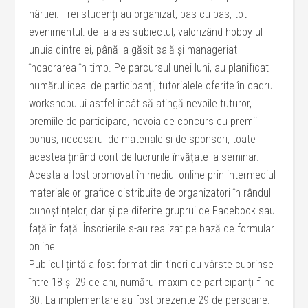
hârtiei. Trei studenți au organizat, pas cu pas, tot
evenimentul: de la ales subiectul, valorizând hobby-ul
unuia dintre ei, până la găsit sală și manageriat
încadrarea în timp. Pe parcursul unei luni, au planificat
numărul ideal de participanți, tutorialele oferite în cadrul
workshopului astfel încât să atingă nevoile tuturor,
premiile de participare, nevoia de concurs cu premii
bonus, necesarul de materiale și de sponsori, toate
acestea ținând cont de lucrurile învățate la seminar.
Acesta a fost promovat în mediul online prin intermediul
materialelor grafice distribuite de organizatori în rândul
cunoștințelor, dar și pe diferite gruprui de Facebook sau
față în față. Înscrierile s-au realizat pe bază de formular
online.
Publicul țintă a fost format din tineri cu vârste cuprinse
între 18 și 29 de ani, numărul maxim de participanți fiind
30. La implementare au fost prezente 29 de persoane.