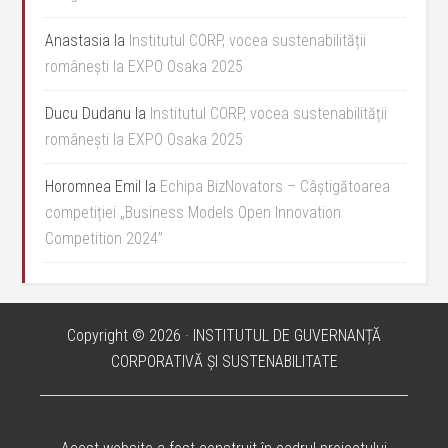
Anastasia
la
Institutul CORP, vocea sustenabilității
românești la EXPO Osaka 2025
Ducu Dudanu
la
Institutul CORP, vocea sustenabilității
românești la EXPO Osaka 2025
Horomnea Emil
la
Echipa BizNovators – Câștigătoarea
competiției „Business Models Open Innovation
Competition 2024”
Copyright © 2026 · INSTITUTUL DE GUVERNANȚĂ
CORPORATIVĂ ȘI SUSTENABILITATE