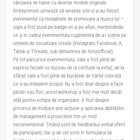
vânzarea de haine cu diverse modele originale.
Antreprenorii urmează să lanseze site-ul și au folosit
evenimentul ca modalitate de promovare a muncii lor –
sigla a fost pusă pe badge-uri și pe afișe, menționându-
se și în cadrul evenimentului rugămintea de a-i suține pe
rețelele de socializare create (Instagram, Facebook, X,
Tiktok și Threads, sub denumirea de feniziofficial).
Pe tot parcursul evenimentului, sala a fost plină de
expresii faciale ce duceau de la confuzie la extaz, iar la
sfârșit sala a fost plină de bucățele de hârtie colorată
ce și-au îndeplinit scopul. Nu a fost doar despre a face
păsări sau flori; acest workshop a fost mai mult decât
atât pentru echipa de organizare. A fost despre
procesul de învățare prin acțiune și aplicarea abilităților
de management a proiectelor într-un mod
neconvențional. Ținând cont de feedbackul verbal oferit
de participanți, dar și de cel scris în formularul de