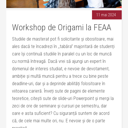
11 mai 2024
Workshop de Origami la FEAA
Studiile de masterat pot fi solicitante și obositoare, mai
ales dacă te încadrezi în ,,tabăra” majoritară de studenți
care își continuă studiile în paralel cu un loc de muncă
cu normă întreagă. Dacă vrei să ajungi un expert în
domeniul de interes studiat, e nevoie de devotament,
ambiție și multă muncă pentru a trece cu bine peste
deadline-uri, dar și a deprinde abilități folositoare în
viitoarea carieră. Înveți sute de pagini de elemente
teoretice, citești sute de slide-uri Powerpoint și mergi la
zeci de ore de seminare și cursuri pe semestru, dar
oare e asta suficient? Cu siguranță suntem de acord
că, de cele mai multe ori, nu. E nevoie și de o parte