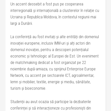
Un accent deosebit a fost pus pe cooperarea
interregională și internațională a clusterelor în relație cu
Ucraina și Republica Moldova, în contextul regiunii mai
largi a Dunării.
La conferință au fost invitați și alte entități din domeniul
inovației europene, inclusiv IMM-uri și alți actori din
domeniul inovației, pentru a descoperi potențialul
economic și tehnologic al Europei de Est. Un eveniment
de matchmaking dedicat a fost organizat pe 22
noiembrie după-amiaza, cu sprijinul Enterprise Europe
Network, cu accent pe sectoarele ICT, agroalimentar,
lemn și mobilier, textile, energie și mediu, sănătate,
turism și bioeconomie.
Studenții au avut ocazia să participe la dezbaterile
conferinței și să interacționeze cu profesioniști din