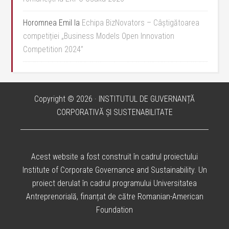
Horomnea Emil
la
Echipa BizNovators – Câștigătoarea
competiției „Business Models Open Innovation
Competition 2024”
Copyright © 2026 · INSTITUTUL DE GUVERNANȚĂ
CORPORATIVĂ ȘI SUSTENABILITATE
Acest website a fost construit în cadrul proiectului
Institute of Corporate Governance and Sustainability. Un
proiect derulat în cadrul programului Universitatea
Antreprenorială, finanțat de către Romanian-American
Foundation