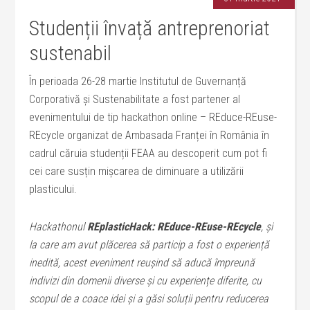
Studenții învață antreprenoriat
sustenabil
În perioada 26-28 martie Institutul de Guvernanță
Corporativă și Sustenabilitate a fost partener al
evenimentului de tip hackathon online – REduce-REuse-
REcycle organizat de Ambasada Franței în România în
cadrul căruia studenții FEAA au descoperit cum pot fi
cei care susțin mișcarea de diminuare a utilizării
plasticului.
Hackathonul
REplasticHack: REduce-REuse-REcycle
, și
la care am avut plăcerea să particip a fost o experiență
inedită, acest eveniment reușind să aducă împreună
indivizi din domenii diverse și cu experiențe diferite, cu
scopul de a coace idei și a găsi soluții pentru reducerea