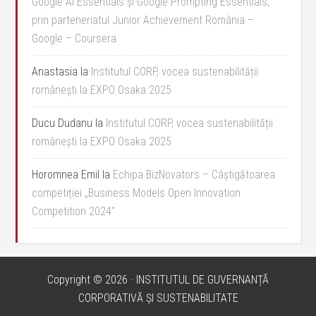
Google AI Essentials și Google Prompting Essentials,
prin parteneriatul Junior Achievement România –
Google – Coursera
Anastasia
la
Institutul CORP, vocea sustenabilității
românești la EXPO Osaka 2025
Ducu Dudanu
la
Institutul CORP, vocea sustenabilității
românești la EXPO Osaka 2025
Horomnea Emil
la
Echipa BizNovators – Câștigătoarea
competiției „Business Models Open Innovation
Competition 2024”
Copyright © 2026 · INSTITUTUL DE GUVERNANȚĂ
CORPORATIVĂ ȘI SUSTENABILITATE