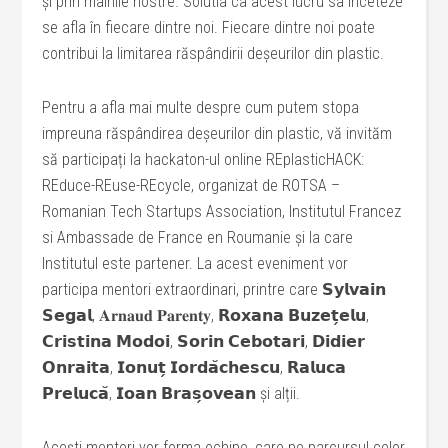
și prin mâinile nostre. Solutia ca acest lucru sa înceteze
se afla în fiecare dintre noi. Fiecare dintre noi poate
contribui la limitarea răspândirii deșeurilor din plastic.
Pentru a afla mai multe despre cum putem stopa
impreuna răspândirea deșeurilor din plastic, vă invităm
să participați la hackaton-ul online REplasticHACK:
REduce-REuse-REcycle, organizat de ROTSA –
Romanian Tech Startups Association, Institutul Francez
si Ambassade de France en Roumanie și la care
Institutul este partener. La acest eveniment vor
participa mentori extraordinari, printre care 𝗦𝘆𝗹𝘃𝗮𝗶𝗻
𝗦𝗲𝗴𝗮𝗹, 𝐀𝐫𝐧𝐚𝐮𝐝 𝐏𝐚𝐫𝐞𝐧𝐭𝐲, 𝗥𝗼𝘅𝗮𝗻𝗮 𝗕𝘂𝘇𝗲𝘁̗𝗲𝗹𝘂,
𝗖𝗿𝗶𝘀𝘁𝗶𝗻𝗮 𝗠𝗼𝗱𝗼𝗶, 𝗦𝗼𝗿𝗶𝗻 𝗖𝗲𝗯𝗼𝘁𝗮𝗿𝗶, 𝗗𝗶𝗱𝗶𝗲𝗿
𝗢𝗻𝗿𝗮𝗶𝘁𝗮, 𝗜𝗼𝗻𝘂𝘁̗ 𝗜𝗼𝗿𝗱𝗮̆𝗰𝗵𝗲𝘀𝗰𝘂, 𝗥𝗮𝗹𝘂𝗰𝗮
𝗣𝗿𝗲𝗹𝘂𝗰𝗮̆, 𝗜𝗼𝗮𝗻 𝗕𝗿𝗮𝘀̗𝗼𝘃𝗲𝗮𝗻 și alții.
Acești mentori vor forma echipe, care pe parcursul celor