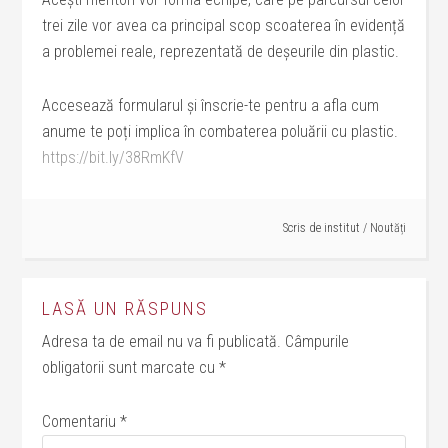
trei zile vor avea ca principal scop scoaterea în evidență
a problemei reale, reprezentată de deșeurile din plastic.
Accesează formularul și înscrie-te pentru a afla cum
anume te poți implica în combaterea poluării cu plastic.
https://bit.ly/38RmKfV
Scris de
institut
/
Noutăți
LASĂ UN RĂSPUNS
Adresa ta de email nu va fi publicată.
Câmpurile
obligatorii sunt marcate cu
*
Comentariu
*