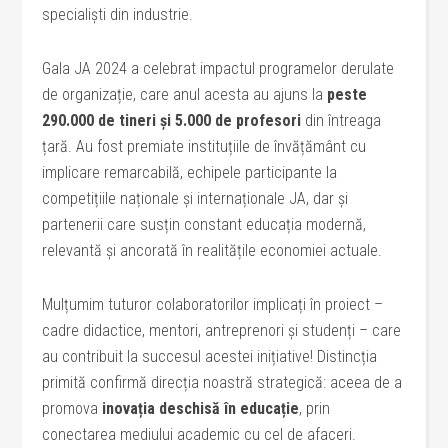
specialiști din industrie.
Gala JA 2024 a celebrat impactul programelor derulate
de organizație, care anul acesta au ajuns la
peste
290.000 de tineri și 5.000 de profesori
din întreaga
țară. Au fost premiate instituțiile de învățământ cu
implicare remarcabilă, echipele participante la
competițiile naționale și internaționale JA, dar și
partenerii care susțin constant educația modernă,
relevantă și ancorată în realitățile economiei actuale.
Mulțumim tuturor colaboratorilor implicați în proiect –
cadre didactice, mentori, antreprenori și studenți – care
au contribuit la succesul acestei inițiative! Distincția
primită confirmă direcția noastră strategică: aceea de a
promova
inovația deschisă în educație
, prin
conectarea mediului academic cu cel de afaceri.