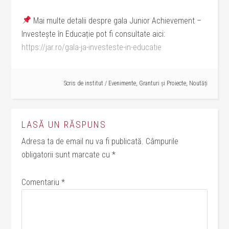
Mai multe detalii despre gala Junior Achievement –
Investește în Educație pot fi consultate aici:
https://jar.ro/gala-ja-investeste-in-educatie
Scris de
institut
/
Evenimente
,
Granturi și Proiecte
,
Noutăți
LASĂ UN RĂSPUNS
Adresa ta de email nu va fi publicată.
Câmpurile
obligatorii sunt marcate cu
*
Comentariu
*