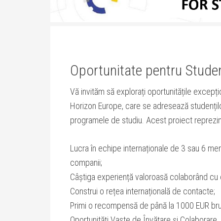
Oportunitate pentru Studen
Vă invităm să explorați oportunitățile excepț
Horizon Europe, care se adresează studenților 
programele de studiu. Acest proiect reprezin
Lucra în echipe internaționale de 3 sau 6 me
companii;
Câștiga experiență valoroasă colaborând cu
Construi o rețea internațională de contacte;
Primi o recompensă de până la 1000 EUR brut
Oportunități Vaste de Învățare și Colaborare