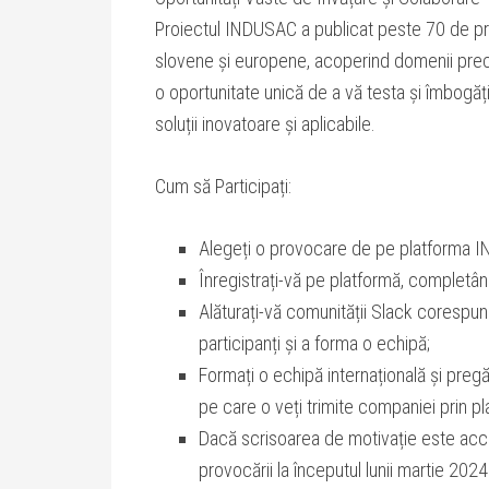
Proiectul INDUSAC a publicat peste 70 de pr
slovene și europene, acoperind domenii precu
o oportunitate unică de a vă testa și îmbogăț
soluții inovatoare și aplicabile.
Cum să Participați:
Alegeți o provocare de pe platforma 
Înregistrați-vă pe platformă, completân
Alăturați-vă comunității Slack corespun
participanți și a forma o echipă;
Formați o echipă internațională și pregă
pe care o veți trimite companiei prin p
Dacă scrisoarea de motivație este accep
provocării la începutul lunii martie 2024