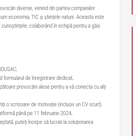
ovocări diverse, venind din partea companiilor
m economia, TIC și științele naturii. Aceasta este
i cunoștințele, colaborând în echipă pentru a găsi
INDUSAC;
d formularul de înregistrare dedicat;
zătoare provocării alese pentru a vă conecta cu alți
tiți o scrisoare de motivație (inclusiv un CV scurt)
latformă până pe 11 februarie 2024;
tată, puteți începe să lucrati la soluționarea
.