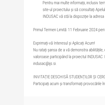
Pentru mai multe informații, inclusiv term
site-ul proiectului și să consultați Apel
INDUSAC vă stă la dispoziție la adresa 
Primul Termen Limită: 11 Februarie 2024 pentr
Exprimați-vă Interesul și Aplicați Acum!
Nu ratați șansa de a vă demonstra abilitățile,
valoroase participând la proiectul INDUSAC. Pe
indusac@ijs.si.
INVITAȚIE DESCHISĂ STUDENȚILOR ȘI CER
Participați acum și transformați provocările în