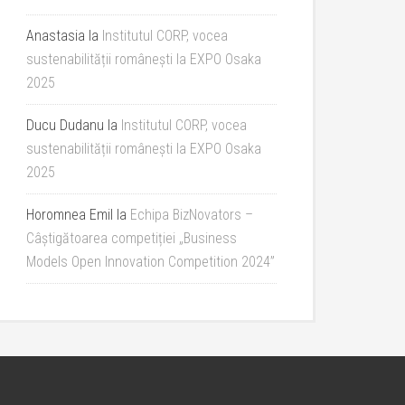
Anastasia
la
Institutul CORP, vocea
sustenabilității românești la EXPO Osaka
2025
Ducu Dudanu
la
Institutul CORP, vocea
sustenabilității românești la EXPO Osaka
2025
Horomnea Emil
la
Echipa BizNovators –
Câștigătoarea competiției „Business
Models Open Innovation Competition 2024”