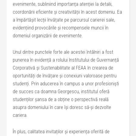
evenimente, subliniind importanța atenției la detalii,
coordonării eficiente și creativității în acest domeniu. Ea
a împărtășit lecții învățate pe parcursul carierei sale,
evidențiind provocările și recompensele muncii în
domeniul organizării de evenimente.
Unul dintre punctele forte ale acestei întâlniri a fost
punerea în evidență a rolului Institutului de Guvernanță
Corporativă și Sustenabilitate al FEAA în crearea de
oportunități de învățare și conexiuni valoroase pentru
studenți. Prin aducerea în campus a unor profesioniști
de succes ca doamna Georgescu, institutul oferă
studenților șansa de a obține o perspectivă reală
asupra domeniului în care își doresc să-și dezvolte
cariera.
În plus, calitatea invitaților și experiența oferită de