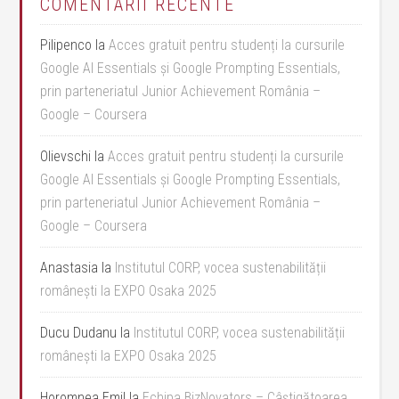
COMENTARII RECENTE
Pilipenco
la
Acces gratuit pentru studenți la cursurile
Google AI Essentials și Google Prompting Essentials,
prin parteneriatul Junior Achievement România –
Google – Coursera
Olievschi
la
Acces gratuit pentru studenți la cursurile
Google AI Essentials și Google Prompting Essentials,
prin parteneriatul Junior Achievement România –
Google – Coursera
Anastasia
la
Institutul CORP, vocea sustenabilității
românești la EXPO Osaka 2025
Ducu Dudanu
la
Institutul CORP, vocea sustenabilității
românești la EXPO Osaka 2025
Horomnea Emil
la
Echipa BizNovators – Câștigătoarea