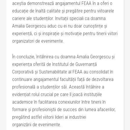
aceștia demonstrează angajamentul FEAA în a oferi o
educație de înaltă calitate și pregătire pentru viitoarele
cariere ale studenților. Invitații speciali ca doamna
Amalia Georgescu aduc cu ei nu doar cunoștințe și
experiență, ci și inspirație și motivație pentru tinerii viitori
organizatori de evenimente.
În concluzie, întâlnirea cu doamna Amalia Georgescu și
experiența oferită de Institutul de Guvernanță
Corporativă și Sustenabilitate al FEAA au consolidat în
continuare angajamentul facultății față de dezvoltarea
profesională a studenților săi. Această întâlnire a
evidențiat rolul crucial pe care îl joacă instituțiile
academice în facilitarea conexiunilor între tinerii în
formare și profesioniștii de succes din lumea afacerilor,
pregătind astfel viitorii lideri ai industriei
organizării de evenimente.