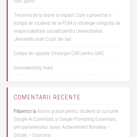
sunt gunoi”
Trecerea de la teorie la impact: Cum a proiectat o
echipă de studenți de la FEAA o strategie integrată de
responsabilitate socială pentru Universitatea
„Alexandru Ioan Cuza” din Iași
Echipa din spatele Strategiei CSR pentru UAIC
Greenwashing team
COMENTARII RECENTE
Pilipenco
la
Acces gratuit pentru studenți la cursurile
Google AI Essentials și Google Prompting Essentials,
prin parteneriatul Junior Achievement România –
Google – Coursera