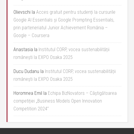
Olievschi
la
Acces gratuit pentru studenți la cursurile
Google AI Essentials și Google Prompting Essentials,
prin parteneriatul Junior Achievement România –
Google – Coursera
Anastasia
la
Institutul CORP, vocea sustenabilității
românești la EXPO Osaka 2025
Ducu Dudanu
la
Institutul CORP, vocea sustenabilității
românești la EXPO Osaka 2025
Horomnea Emil
la
Echipa BizNovators – Câștigătoarea
competiției „Business Models Open Innovation
Competition 2024”