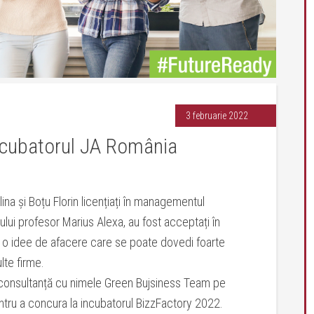
3 februarie 2022
ncubatorul JA România
a și Boțu Florin licențiați în managementul
lui profesor Marius Alexa, au fost acceptați în
 o idee de afacere care se poate dovedi foarte
lte firme.
 consultanță cu nimele Green Bujsiness Team pe
ntru a concura la incubatorul BizzFactory 2022.