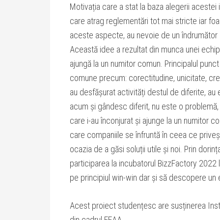
Motivația care a stat la baza alegerii acestei
care atrag reglementări tot mai stricte iar f
aceste aspecte, au nevoie de un îndrumător c
Această idee a rezultat din munca unei echipe
ajungă la un numitor comun. Principalul punct
comune precum: corectitudine, unicitate, crea
au desfășurat activități destul de diferite, au 
acum și gândesc diferit, nu este o problemă, 
care i-au înconjurat și ajunge la un numitor 
care companiile se înfruntă în ceea ce privește
ocazia de a găsi soluții utile și noi. Prin dori
participarea la incubatorul BizzFactory 202
pe principiul win-win dar și să descopere un 
Acest proiect studențesc are susținerea Insti
din cadrul FEAA.