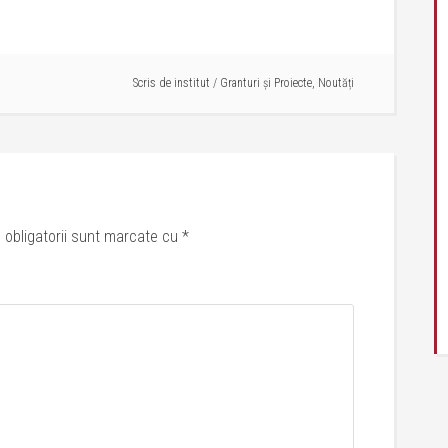
Scris de
institut
/
Granturi și Proiecte
,
Noutăți
 obligatorii sunt marcate cu
*