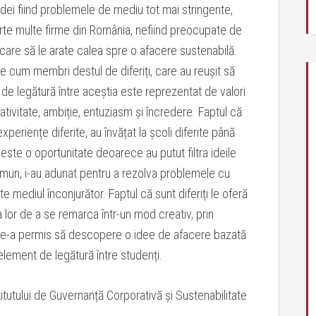
 idei fiind problemele de mediu tot mai stringente,
oarte multe firme din România, nefiind preocupate de
are să le arate calea spre o afacere sustenabilă.
 cum membri destul de diferiți, care au reușit să
 de legătură între aceștia este reprezentat de valori
tivitate, ambiție, entuziasm și încredere. Faptul că
experiențe diferite, au învățat la școli diferite până
este o oportunitate deoarece au putut filtra ideile
comun, i-au adunat pentru a rezolva problemele cu
 mediul înconjurător. Faptul că sunt diferiți le oferă
nța lor de a se remarca într-un mod creativ, prin
2 le-a permis să descopere o idee de afacere bazată
element de legătură între studenți.
tutului de Guvernanță Corporativă și Sustenabilitate