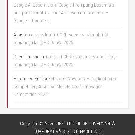
Google AI Essentials și Google Prompting Essentials,
prin parteneriatul Junior Achievement România –
Google – Coursera
Anastasia
la
Institutul CORP, vocea sustenabilității
românești la EXPO Osaka 2025
Ducu Dudanu
la
Institutul CORP, vocea sustenabilității
românești la EXPO Osaka 2025
Horomnea Emil
la
Echipa BizNovators – Câștigătoarea
competiției „Business Models Open Innovation
Competition 2024”
Copyright © 2026 · INSTITUTUL DE GUVERNANȚĂ
CORPORATIVĂ ȘI SUSTENABILITATE