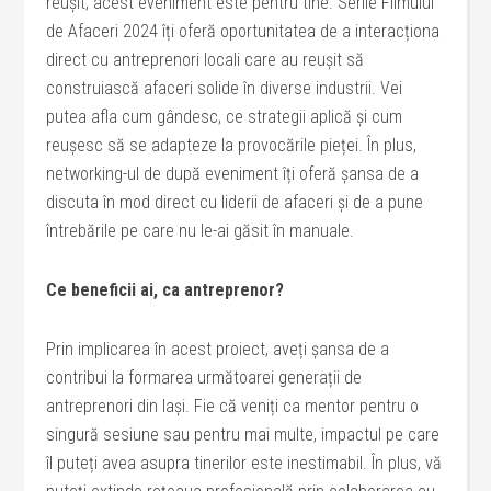
reușit, acest eveniment este pentru tine. Serile Filmului
de Afaceri 2024 îți oferă oportunitatea de a interacționa
direct cu antreprenori locali care au reușit să
construiască afaceri solide în diverse industrii. Vei
putea afla cum gândesc, ce strategii aplică și cum
reușesc să se adapteze la provocările pieței. În plus,
networking-ul de după eveniment îți oferă șansa de a
discuta în mod direct cu liderii de afaceri și de a pune
întrebările pe care nu le-ai găsit în manuale.
Ce beneficii ai, ca antreprenor?
Prin implicarea în acest proiect, aveți șansa de a
contribui la formarea următoarei generații de
antreprenori din Iași. Fie că veniți ca mentor pentru o
singură sesiune sau pentru mai multe, impactul pe care
îl puteți avea asupra tinerilor este inestimabil. În plus, vă