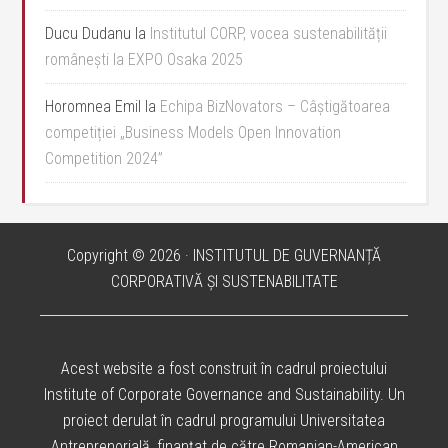
Ducu Dudanu
la
Institutul CORP, vocea sustenabilității
românești la EXPO Osaka 2025
Horomnea Emil
la
Echipa BizNovators – Câștigătoarea
competiției „Business Models Open Innovation
Competition 2024”
Copyright © 2026 · INSTITUTUL DE GUVERNANȚĂ
CORPORATIVĂ ȘI SUSTENABILITATE
Acest website a fost construit în cadrul proiectului
Institute of Corporate Governance and Sustainability. Un
proiect derulat în cadrul programului Universitatea
Antreprenorială, finanțat de către Romanian-American