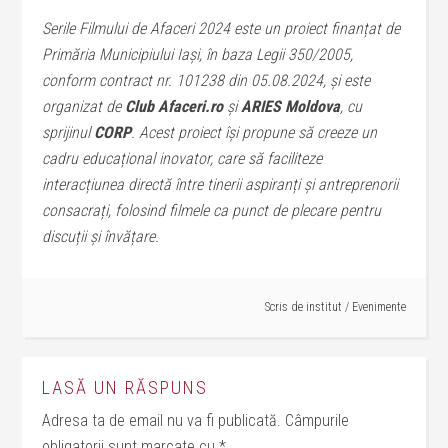
Serile Filmului de Afaceri 2024 este un proiect finanțat de
Primăria Municipiului Iași, în baza Legii 350/2005,
conform contract nr. 101238 din 05.08.2024, și este
organizat de
Club Afaceri.ro
și
ARIES Moldova
, cu
sprijinul
CORP
. Acest proiect își propune să creeze un
cadru educațional inovator, care să faciliteze
interacțiunea directă între tinerii aspiranți și antreprenorii
consacrați, folosind filmele ca punct de plecare pentru
discuții și învățare.
Scris de
institut
/
Evenimente
LASĂ UN RĂSPUNS
Adresa ta de email nu va fi publicată.
Câmpurile
obligatorii sunt marcate cu
*