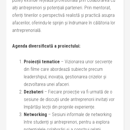
puteți extinde rețeaua profesională prin colaborarea cu
alți antreprenori și potențiali parteneri. Prin mentorat,
oferiți tinerilor o perspectivă realistă și practică asupra
afacerilor, oferindu-le sprijin și îndrumare în călătoria lor
antreprenorială.
Agenda diversificată a proiectului:
Proiecții tematice
– Vizionarea unor secvențe
din filme care abordează subiecte precum
leadershipul, inovația, gestionarea crizelor și
dezvoltarea unei afaceri.
Dezbateri
– Fiecare proiecție va fi urmată de o
sesiune de discuții unde antreprenorii invitați vor
împărtăși lecții din propriile experiențe.
Networking
– Sesiuni informale de networking
între studenți și antreprenori, pentru a explora
potențialele colaborări și a construi relații